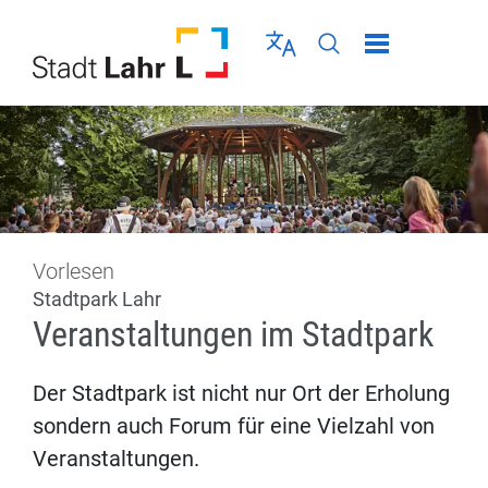
Direkt zur Navigation springen
Direkt zum Inhalt springen
Menü schließen
Sprache wählen
Seiten-Suche abschic
Vorlesen
Stadtpark Lahr
Veranstaltungen im Stadtpark
Der Stadtpark ist nicht nur Ort der Erholung
sondern auch Forum für eine Vielzahl von
Veranstaltungen.