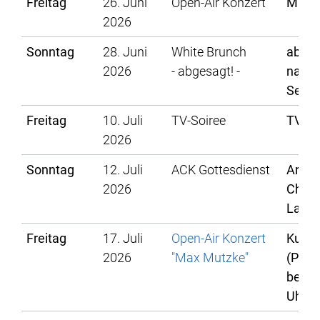
Freitag
26. Juni
Open-Air Konzert
Musik
2026
Sonntag
28. Juni
White Brunch
abge
2026
- abgesagt! -
nachg
Sept/
Freitag
10. Juli
TV-Soiree
TV La
2026
Sonntag
12. Juli
ACK Gottesdienst
Arbei
2026
Christ
Lahr
Freitag
17. Juli
Open-Air Konzert
Kultu
2026
"Max Mutzke"
(Park 
berei
Uhr)