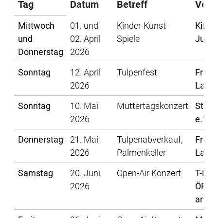
Tag
Datum
Betreff
Veran
Mittwoch
01. und
Kinder-Kunst-
Kinde
und
02. April
Spiele
Jugen
Donnerstag
2026
Sonntag
12. April
Tulpenfest
Freun
2026
Lahre
Sonntag
10. Mai
Muttertagskonzert
Stadt
2026
e.V.
Donnerstag
21. Mai
Tulpenabverkauf,
Freun
2026
Palmenkeller
Lahre
Samstag
20. Juni
Open-Air Konzert
T-Even
2026
ÖPNV 
anrei