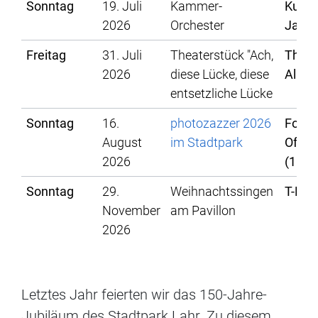
Sonntag
19. Juli
Kammer-
Kultur
2026
Orchester
Jam
Freitag
31. Juli
Theaterstück "Ach,
Theat
2026
diese Lücke, diese
Alsac
entsetzliche Lücke
Sonntag
16.
photozazzer 2026
Fotos
August
im Stadtpark
Offen
2026
(11:0
Sonntag
29.
Weihnachtssingen
T-Eve
November
am Pavillon
2026
Letztes Jahr feierten wir das 150-Jahre-
Jubiläum des Stadtpark Lahr. Zu diesem