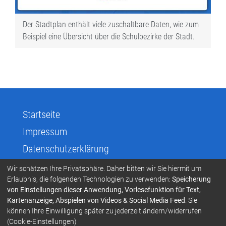
Der Stadtplan enthält viele zuschaltbare Daten, wie zum
Beispiel eine Übersicht über die Schulbezirke der Stadt.
Startseite
Impressum
Datenschutzerklärung
RSS Feed
Wir schätzen Ihre Privatsphäre. Daher bitten wir Sie hiermit um
Erlaubnis, die folgenden Technologien zu verwenden:
Speicherung
Umgangston und Netiquette
von Einstellungen dieser Anwendung, Vorlesefunktion für Text,
Cookie-Einstellungen
Kartenanzeige, Abspielen von Videos & Social Media Feed
. Sie
können Ihre Einwilligung später zu jederzeit ändern/widerrufen
Stadt Lahr
(Cookie-Einstellungen)