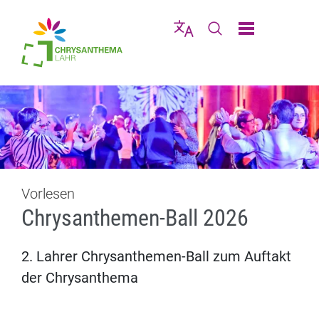
Direkt zur Navigation springen
Direkt zum Inhalt springen
Menü schließen
Sprache wählen
Seiten-Suche abschic
Vorlesen
Chrysanthemen-Ball 2026
2. Lahrer Chrysanthemen-Ball zum Auftakt
der Chrysanthema