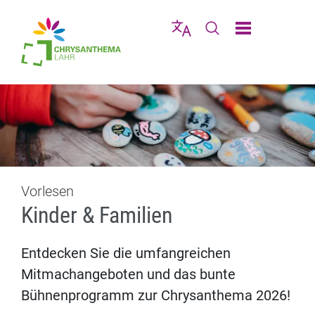
Direkt zur Navigation springen
Direkt zum Inhalt springen
Menü schließen
Sprache wählen
Seiten-Suche abschic
Vorlesen
Kinder & Familien
Entdecken Sie die umfangreichen
Mitmachangeboten und das bunte
Bühnenprogramm zur Chrysanthema 2026!