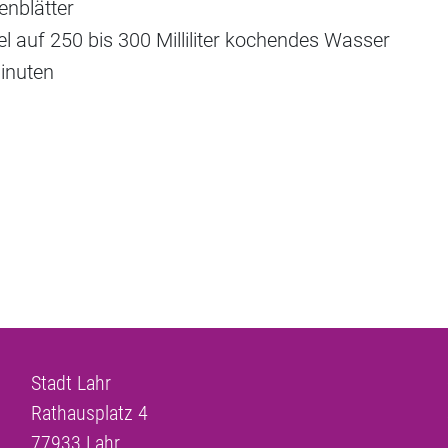
nblätter
el auf 250 bis 300 Milliliter kochendes Wasser
inuten
Stadt Lahr
Rathausplatz 4
77933
Lahr