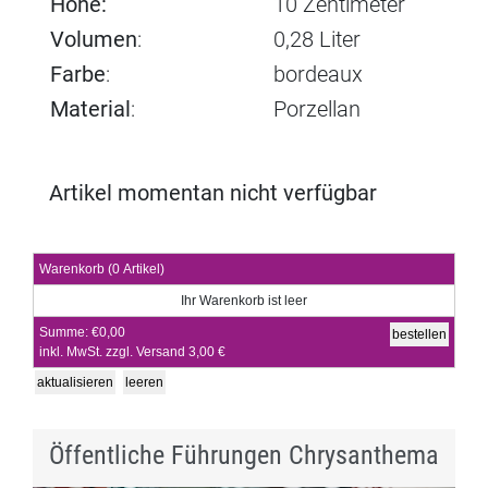
Höhe:
10 Zentimeter
Volumen
:
0,28 Liter
Farbe
:
bordeaux
Material
:
Porzellan
Artikel momentan nicht verfügbar
Warenkorb
Warenkorb
(0 Artikel)
Ihr Warenkorb ist leer
Summe:
€0,00
inkl. MwSt. zzgl. Versand 3,00 €
Öffentliche Führungen Chrysanthema