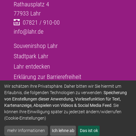
Rathausplatz 4
77933
Lahr
07821 / 910-00
info@lahr.de
Souvenirshop Lahr
Stadtpark Lahr
Lahr entdecken
Erklärung zur Barrierefreiheit
Infos zur Barrierefreiheit
Wir schätzen Ihre Privatsphäre. Daher bitten wir Sie hiermit um
Erlaubnis, die folgenden Technologien zu verwenden:
Speicherung
Infos in Leichter Sprache
von Einstellungen dieser Anwendung, Vorlesefunktion für Text,
Kartenanzeige, Abspielen von Videos & Social Media Feed
. Sie
Infos zur Gebärdensprache
können Ihre Einwilligung später zu jederzeit ändern/widerrufen
Übersetzen und Vorlesen
(Cookie-Einstellungen)
mehr Informationen
Ich lehne ab
Das ist ok